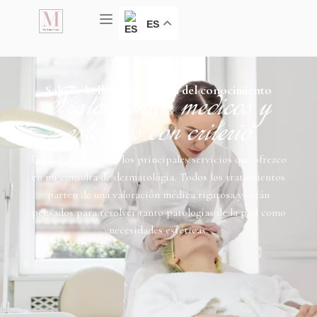
ES
Salud y belleza que parten del conocimiento
Tratamientos médicos y
estéticos con criterio
Esta sección recoge los principales servicios que ofrezco
en mi consulta de dermatología. Todos los tratamientos
parten de una valoración médica rigurosa y están
pensados para resolver tanto patologías de la piel como
necesidades estéticas.