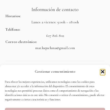
Información de contacto
Horarios:
Lunes a viernes: 9:00h – 18:00h
Teléfono:
627 816 802
Correo electrónico:
mar.luqueluna@gmail.com
Legal
Gestionar consentimiento
Aviso legal
Para ofrecer las mejores experiencias, utilizamos tecnologías como las cookies para
almacenar y/o acceder a la información del dispositivo. El consentimiento de estas
Política de privacidad
tecnologías nos permitirá procesar datos como el comportamiento de navegación o las
identificaciones únicas en este sitio. No consentir o retirar el consentimiento, puede afectar
Accesibilidad
negativamente a ciertas características y funciones.
Política de cookies (UE)